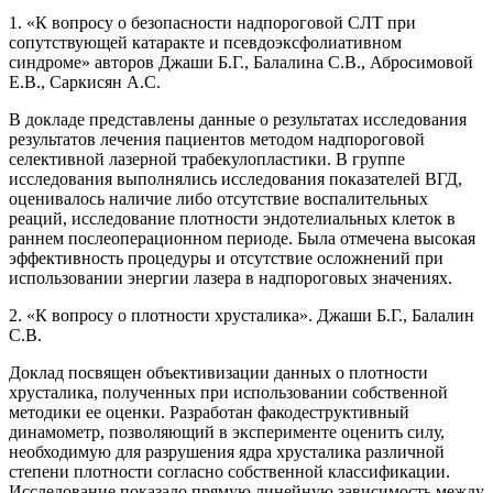
1. «К вопросу о безопасности надпороговой СЛТ при
сопутствующей катаракте и псевдоэксфолиативном
синдроме» авторов Джаши Б.Г., Балалина С.В., Абросимовой
Е.В., Саркисян А.С.
В докладе представлены данные о результатах исследования
результатов лечения пациентов методом надпороговой
селективной лазерной трабекулопластики. В группе
исследования выполнялись исследования показателей ВГД,
оценивалось наличие либо отсутствие воспалительных
реаций, исследование плотности эндотелиальных клеток в
раннем послеоперационном периоде. Была отмечена высокая
эффективность процедуры и отсутствие осложнений при
использовании энергии лазера в надпороговых значениях.
2. «К вопросу о плотности хрусталика». Джаши Б.Г., Балалин
С.В.
Доклад посвящен объективизации данных о плотности
хрусталика, полученных при использовании собственной
методики ее оценки. Разработан факодеструктивный
динамометр, позволяющий в эксперименте оценить силу,
необходимую для разрушения ядра хрусталика различной
степени плотности согласно собственной классификации.
Исследование показало прямую линейную зависимость между