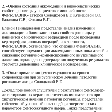
2. «Оценка состояния аккомодации и вязко-эластических
свойств роговицы у пациентов с миопией после
ФемтоЛАЗИК» авторов Солодковой Е.Г, Кузнецовой О.С.,
Балалина С.В., Фокина В.П.
Еленой Геннадиевной представлен анализ изменений
аккомодации и биомеханических свойств роговицы у
пациентов с миопической рефракцией после проведения
кераторефракционных операций, и в частности,
ФемтоЛАЗИК. Установлено, что операция ФемтоЛАЗИК
способствует нормализации аккомодационных показателей и
снижению роговично-компенсированного внутриглазного
давления, однако для подтверждения полученных результатов
требуется дальнейшее клиническое исследование.
3. «Опыт применения фемтосекундного лазерного
сопровождения при хирургическом лечении патологии
роговицы» автора Солодковой Е.Г.
Доклад познакомил слушателей с результатами фемтолазер-
ассистированных кератопластических вмешательств при
хирургическом лечении патологии роговицы, представлен
собственный успешный опыт подбора энергетических
параметров фемтосекундного лазера. Также представлены