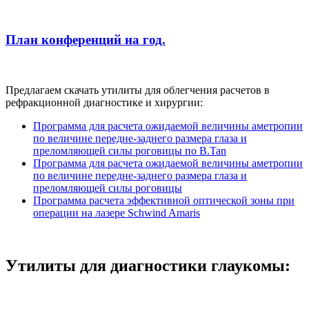
План конференций на год.
Предлагаем скачать утилиты для облегчения расчетов в
рефракционной диагностике и хирургии:
Программа для расчета ожидаемой величины аметропии
по величине передне-заднего размера глаза и
преломляющей силы роговицы по B.Tan
Программа для расчета ожидаемой величины аметропии
по величине передне-заднего размера глаза и
преломляющей силы роговицы
Программа расчета эффективной оптической зоны при
операции на лазере Schwind Amaris
Утилиты для диагностики глаукомы: