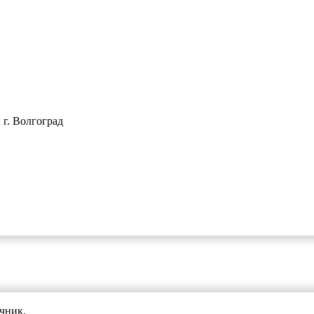
ы
г. Волгоград
чник.