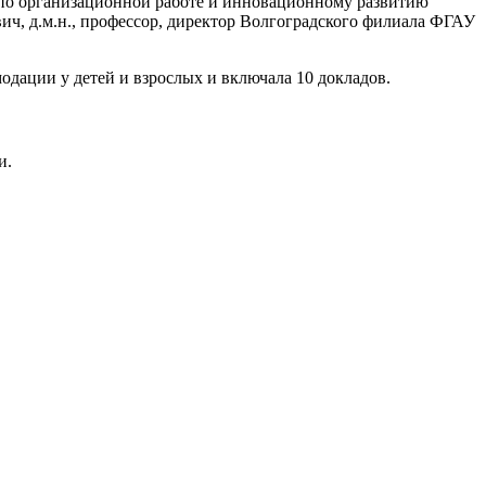
а по организационной работе и инновационному развитию
, д.м.н., профессор, директор Волгоградского филиала ФГАУ
дации у детей и взрослых и включала 10 докладов.
и.