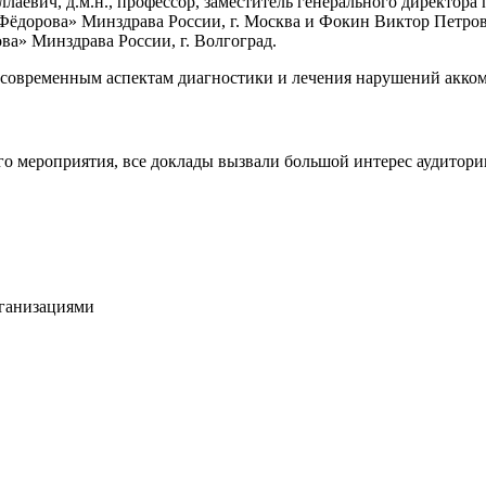
аевич, д.м.н., профессор, заместитель генерального директор
орова» Минздрава России, г. Москва и Фокин Виктор Петрович
а» Минздрава России, г. Волгоград.
овременным аспектам диагностики и лечения нарушений аккомо
о мероприятия, все доклады вызвали большой интерес аудитори
рганизациями