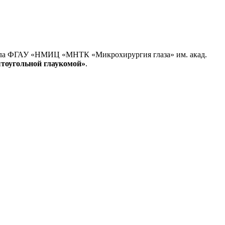
лиала ФГАУ «НМИЦ «МНТК «Микрохирургия глаза» им. акад.
ытоугольной глаукомой»
.