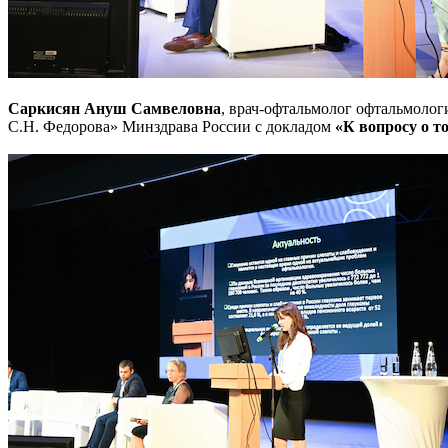
Саркисян Ануш Самвеловна
, врач-офтальмолог офтальмоло
С.Н. Федорова» Минздрава России с докладом
«К вопросу о т