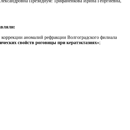
Александровна Президиум: Трифаненкова Ирина Георгиевна,
авляли:
ем коррекции аномалий рефракции Волгоградского филиала
ических свойств роговицы при кератэктазиях»
;