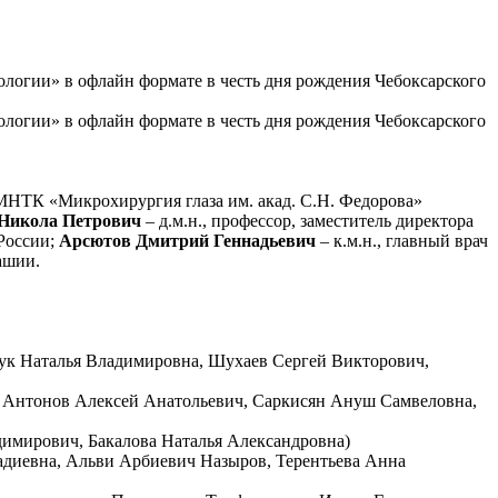
ологии» в офлайн формате в честь дня рождения Чебоксарского
ологии» в офлайн формате в честь дня рождения Чебоксарского
НТК «Микрохирургия глаза им. акад. С.Н. Федорова»
Никола Петрович
– д.м.н., профессор, заместитель директора
России;
Арсютов Дмитрий Геннадьевич
– к.м.н., главный врач
ашии.
чук Наталья Владимировна, Шухаев Сергей Викторович,
 Антонов Алексей Анатольевич, Саркисян Ануш Самвеловна,
димирович, Бакалова Наталья Александровна)
адиевна, Альви Арбиевич Назыров, Терентьева Анна