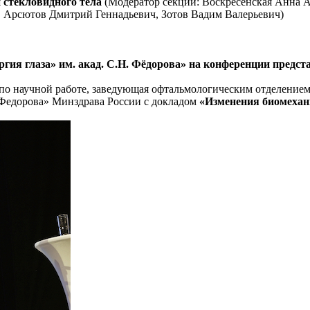
 стекловидного тела
(Модератор секции: Воскресенская Анна 
 Арсютов Дмитрий Геннадьевич, Зотов Вадим Валерьевич)
 глаза» им. акад. С.Н. Фёдорова» на конференции предст
ра по научной работе, заведующая офтальмологическим отделени
едорова» Минздрава России с докладом
«Изменения биомехан