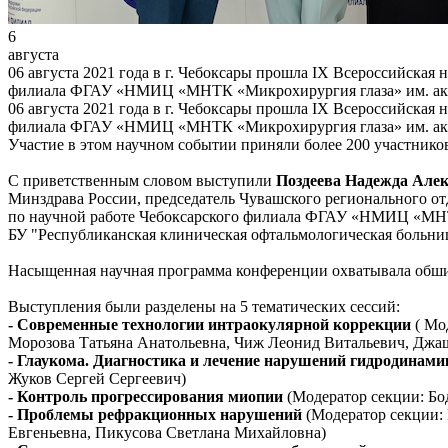
6
августа
06 августа 2021 года в г. Чебоксары прошла IX Всероссийская
филиала ФГАУ «НМИЦ «МНТК «Микрохирургия глаза» им. ака
06 августа 2021 года в г. Чебоксары прошла IX Всероссийская
филиала ФГАУ «НМИЦ «МНТК «Микрохирургия глаза» им. ака
Участие в этом научном событии приняли более 200 участников
С приветственным словом выступили
Поздеева Надежда Але
Минздрава России, председатель Чувашского региональ
по научной работе Чебоксарского филиала ФГАУ «НМИЦ «МНТК
БУ "Республиканская клиническая офтальмологическая больн
Насыщенная научная программа конференции охватывала обшир
Выступления были разделены на 5 тематических сессий:
-
Современные технологии интраокулярной коррекции
( Мо
Морозова Татьяна Анатольевна, Чиж Леонид Витальевич, Джаш
- Глаукома. Диагностика и лечение нарушений гидродинам
Жуков Сергей Сергеевич)
- Контроль прогрессирования миопии
(Модератор секции: Бо
- Проблемы рефракционных нарушений
(Модератор секции:
Евгеньевна, Пикусова Светлана Михайловна)