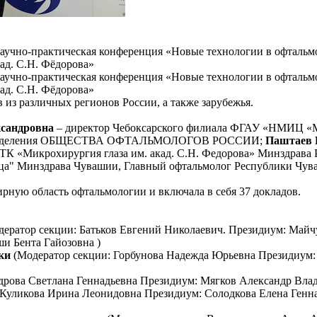
 научно-практическая конференция «Новые технологии в офтальм
д. С.Н. Фёдорова»
 научно-практическая конференция «Новые технологии в офтальм
д. С.Н. Фёдорова»
 из различных регионов России, а также зарубежья.
ксандровна
– директор Чебоксарского филиала ФГАУ «НМИЦ «М
ного отделения ОБЩЕСТВА ОФТАЛЬМОЛОГОВ РОССИИ;
Паштаев 
 «Микрохирургия глаза им. акад. С.Н. Федорова» Минздрава 
ица" Минздрава Чувашии, Главный офтальмолог Республики Чув
ную область офтальмологии и включала в себя 37 докладов.
дератор секции: Батьков Евгений Николаевич. Президиум: Май
и Бента Гайозовна )
ики
(Модератор секции: Горбунова Надежда Юрьевна Президиум:
дрова Светлана Геннадьевна Президиум: Мягков Александр Вла
 Куликова Ирина Леонидовна Президиум: Солодкова Елена Генн